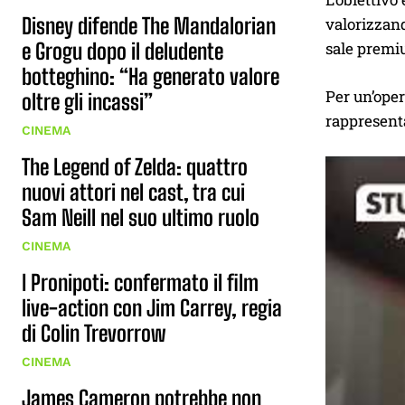
Disney difende The Mandalorian
valorizzand
e Grogu dopo il deludente
sale premi
botteghino: “Ha generato valore
Per un’oper
oltre gli incassi”
rappresenta
CINEMA
The Legend of Zelda: quattro
nuovi attori nel cast, tra cui
Sam Neill nel suo ultimo ruolo
CINEMA
I Pronipoti: confermato il film
live-action con Jim Carrey, regia
di Colin Trevorrow
CINEMA
James Cameron potrebbe non