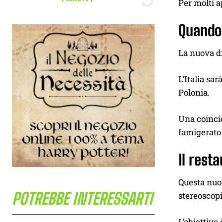
Per molti a
Quando 
La nuova di
L’Italia sar
Polonia.
Una coincid
famigerat
Il rest
Questa nuov
POTREBBE INTERESSARTI
stereoscopi
L’obiettivo