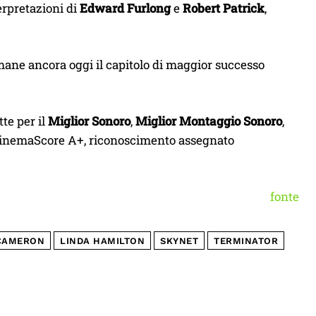
erpretazioni di
Edward Furlong
e
Robert Patrick
,
ane ancora oggi il capitolo di maggior successo
te per il
Miglior Sonoro
,
Miglior Montaggio Sonoro
,
mo CinemaScore A+, riconoscimento assegnato
fonte
CAMERON
LINDA HAMILTON
SKYNET
TERMINATOR