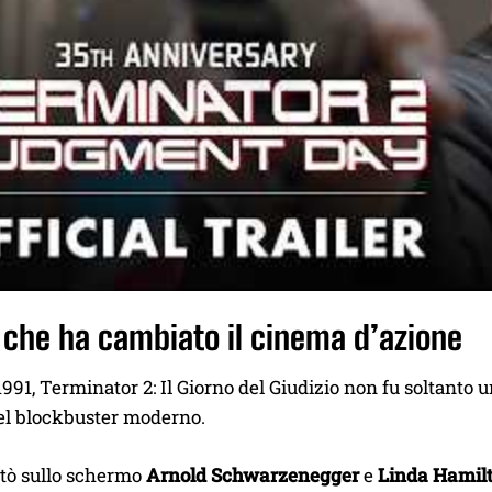
 che ha cambiato il cinema d’azione
1991, Terminator 2: Il Giorno del Giudizio non fu soltanto
el blockbuster moderno.
ortò sullo schermo
Arnold Schwarzenegger
e
Linda Hamil