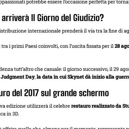
ppassionati potrebbe essere l’occasione perfetta per torna
arriverà Il Giorno del Giudizio?
stribuzione internazionale prenderà il via tra la fine di ag
à tra i primi Paesi coinvolti, con l’uscita fissata per il
28 ago
enza tutt’altro che casuale: il giorno successivo, il 29 agost
o
Judgment Day
,
la data in cui Skynet dà inizio alla guer
auro del 2017 sul grande schermo
a edizione utilizzerà il celebre
restauro realizzato da St
ca in 3D.
 è offrire quella che, almeno per il momento, rappresenta p