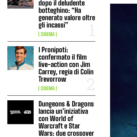
dopo il deludente
botteghino: “Ha
generato valore oltre
gli incassi”
CINEMA
I Pronipoti:
confermato il film
live-action con Jim
Carrey, regia di Colin
Trevorrow
CINEMA
Dungeons & Dragons
lancia un’iniziativa
con World of
Warcraft e Star
Wars: due crossover