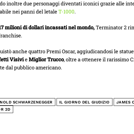
o inoltre due personaggi diventati iconici grazie alle int
bile nei panni del letale
T-1000
.
17 milioni di dollari incassati nel mondo,
Terminator 2 rim
 franchise.
quistò anche quattro Premi Oscar, aggiudicandosi le statuet
etti Visivi
e
Miglior Trucco
, oltre a ottenere il rarissi
te dal pubblico americano.
NOLD SCHWARZENEGGER
IL GIORNO DEL GIUDIZIO
JAMES 
R 2D