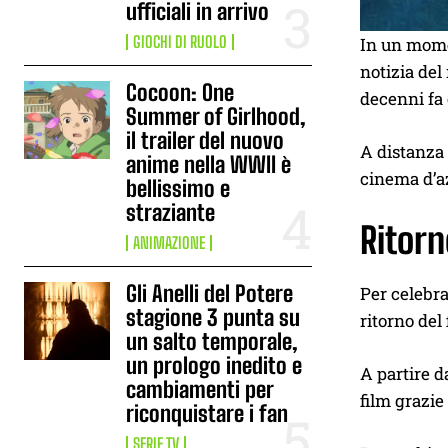
ufficiali in arrivo
GIOCHI DI RUOLO
In un momen
notizia del
Cocoon: One
decenni fa 
Summer of Girlhood,
il trailer del nuovo
A distanza d
anime nella WWII è
cinema d’az
bellissimo e
straziante
Ritorn
ANIMAZIONE
Gli Anelli del Potere
Per celebr
stagione 3 punta su
ritorno del
un salto temporale,
un prologo inedito e
A partire d
cambiamenti per
film grazie
riconquistare i fan
SERIE TV