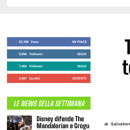
53,189
Fans
MI PIACE
5,056
Follower
SEGUI
t
7,483
Follower
SEGUI
2,487
Iscritti
ISCRIVITI
LE NEWS DELLA SETTIMANA
Disney difende The
Salvator
di
Mandalorian e Grogu