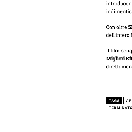
introducend
indimentica
Con oltre
5
dell’intero
Il film con
Migliori Eff
direttamen
TAGS
AR
TERMINATO