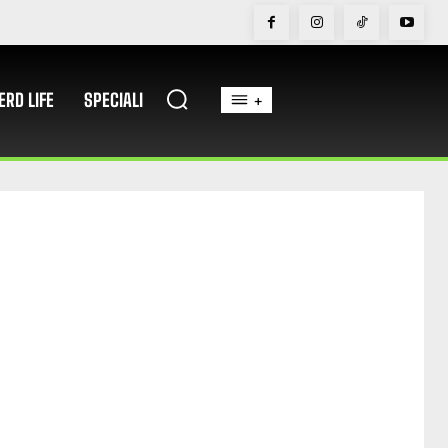
ERD LIFE
SPECIALI
+