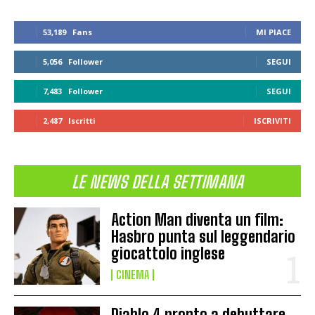
53,189
Fans
MI PIACE
5,056
Follower
SEGUI
7,483
Follower
SEGUI
2,487
Iscritti
ISCRIVITI
LE NEWS DELLA SETTIMANA
Action Man diventa un film:
Hasbro punta sul leggendario
giocattolo inglese
CINEMA
Diablo 4 pronto a debuttare