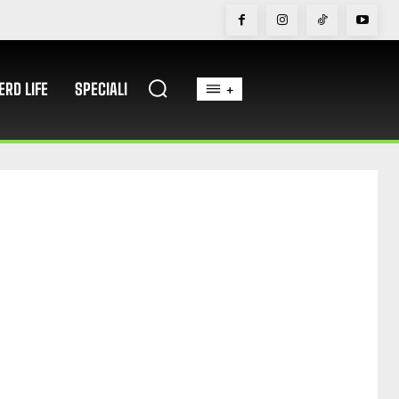
ERD LIFE
SPECIALI
+