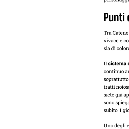
Punti 
Tra Catene 
vivace e co
sia di color
Il
sistema d
continuo an
soprattutto
tratti noio
siete già a
sono spiegat
subito! I g
Uno degli 