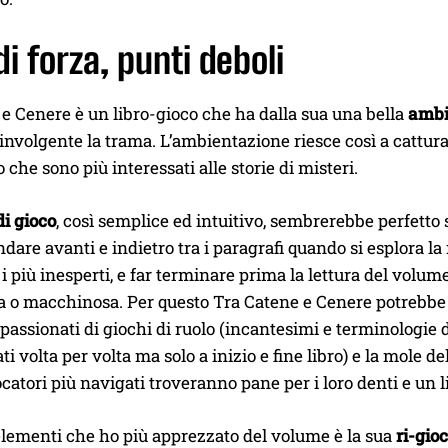
di forza, punti deboli
e Cenere è un libro-gioco che ha dalla sua una bella
ambi
involgente la trama. L’ambientazione riesce così a catturar
o che sono più interessati alle storie di misteri.
i gioco
, così semplice ed intuitivo, sembrerebbe perfetto sia
dare avanti e indietro tra i paragrafi quando si esplora la
 i più inesperti, e far terminare prima la lettura del volume
sa o macchinosa. Per questo Tra Catene e Cenere potrebbe no
ppassionati di giochi di ruolo (incantesimi e terminologie 
i volta per volta ma solo a inizio e fine libro) e la mole del
iocatori più navigati troveranno pane per i loro denti e un
elementi che ho più apprezzato del volume è la sua
ri-gioc