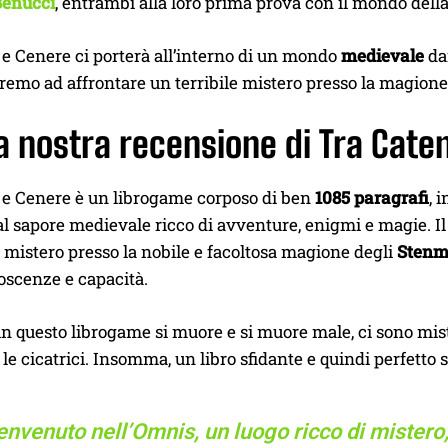
Benucci
, entrambi alla loro prima prova con il mondo della 
e Cenere ci porterà all’interno di un mondo
medievale
dai
eremo ad affrontare un terribile mistero presso la magio
a nostra recensione di Tra Cate
 e Cenere è un librogame corposo di ben
1085 paragrafi
, 
l sapore medievale ricco di avventure, enigmi e magie. Il
 mistero presso la nobile e facoltosa magione degli
Sten
noscenze e capacità.
in questo librogame si muore e si muore male, ci sono mi
le cicatrici. Insomma, un libro sfidante e quindi perfetto
nvenuto nell’Omnis, un luogo ricco di mistero,