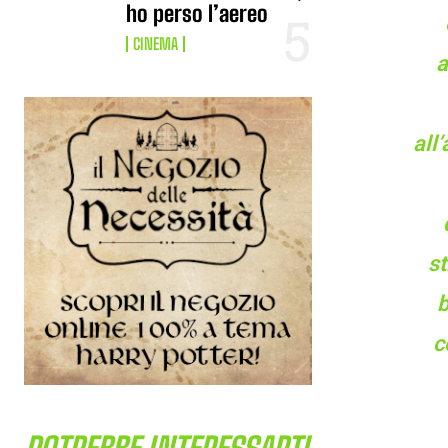
ho perso l’aereo
CINEMA
a
all
st
b
c