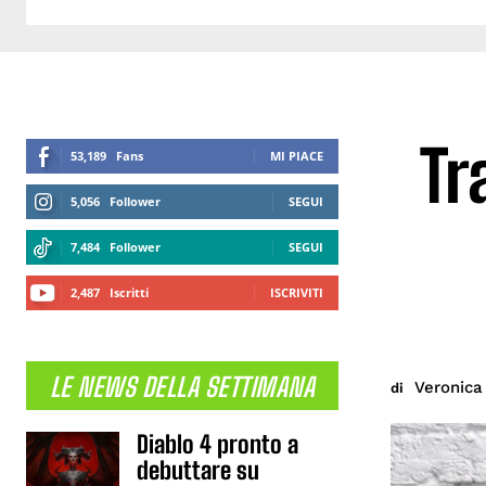
Tr
53,189
Fans
MI PIACE
5,056
Follower
SEGUI
7,484
Follower
SEGUI
2,487
Iscritti
ISCRIVITI
LE NEWS DELLA SETTIMANA
Veronic
di
Diablo 4 pronto a
debuttare su