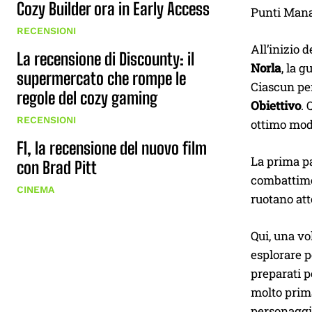
Cozy Builder ora in Early Access
Punti Mana 
RECENSIONI
All’inizio 
La recensione di Discounty: il
Norla
, la 
supermercato che rompe le
Ciascun per
regole del cozy gaming
Obiettivo
. 
RECENSIONI
ottimo mod
F1, la recensione del nuovo film
La prima pa
con Brad Pitt
combattimen
CINEMA
ruotano att
Qui, una vo
esplorare p
preparati p
molto prima
personaggi