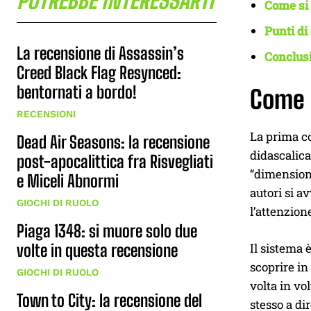
POTREBBE INTERESSARTI
Come si 
Punti di
La recensione di Assassin’s
Conclusi
Creed Black Flag Resynced:
bentornati a bordo!
Come s
RECENSIONI
La prima co
Dead Air Seasons: la recensione
didascalica
post-apocalittica fra Risvegliati
“dimensione
e Miceli Abnormi
autori si a
GIOCHI DI RUOLO
l’attenzion
Piaga 1348: si muore solo due
Il sistema 
volte in questa recensione
scoprire in
GIOCHI DI RUOLO
volta in vo
Town to City: la recensione del
stesso a di