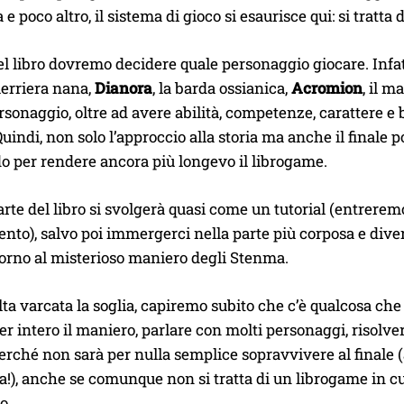
e poco altro, il sistema di gioco si esaurisce qui: si trat
del libro dovremo decidere quale personaggio giocare. Infat
guerriera nana,
Dianora
, la barda ossianica,
Acromion
, il m
sonaggio, oltre ad avere abilità, competenze, carattere 
Quindi, non solo l’approccio alla storia ma anche il finale
o per rendere ancora più longevo il librogame.
rte del libro si svolgerà quasi come un tutorial (entrer
to), salvo poi immergerci nella parte più corposa e diver
orno al misterioso maniero degli Stenma.
lta varcata la soglia, capiremo subito che c’è qualcosa ch
er intero il maniero, parlare con molti personaggi, risolve
erché non sarà per nulla semplice sopravvivere al finale (
!), anche se comunque non si tratta di un librogame in cui
o.