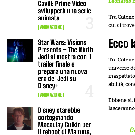
Leonardo 
Cavill: Prime Video
svilupperà una serie
Tra Catene 
animata
cui ci trov
ANIMAZIONE
Ecco l
Star Wars: Visions
Presents – The Ninth
Jedi si mostra con il
Tra Catene
trailer finale e
universo da
prepara una nuova
inaspettato
era dei Jedi su
abilità, co
Disney+
ANIMAZIONE
Ebbene sì, 
lasceranno 
Disney starebbe
corteggiando
Macaulay Culkin per
Be
il reboot di Mamma,