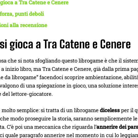
gioca a Tra Catene e Cenere
 forza, punti deboli
oni alla recensione
i gioca a Tra Catene e Cenere
sa che si nota sfogliando questo librogame è che il sistem
 a inizio libro, ma Tra Catene e Cenere, già dalla prima p
 da librogame” facendoci scoprire ambientazione, abilità 
vvalgono di una spiegazione in gioco, una soluzione interes
e del lettore-giocatore.
è molto semplice: si tratta di un librogame
diceless
per il 
 che modo proseguire la storia, saranno semplicemente le 
lta. C’è poi una meccanica che riguarda l’
annerire dei par
rci quale paragrafo annerire nel momento in cui lo leggiamo