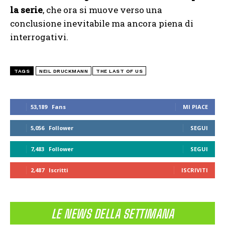
la serie
, che ora si muove verso una
conclusione inevitabile ma ancora piena di
interrogativi.
TAGS
NEIL DRUCKMANN
THE LAST OF US
53,189
Fans
MI PIACE
5,056
Follower
SEGUI
7,483
Follower
SEGUI
2,487
Iscritti
ISCRIVITI
LE NEWS DELLA SETTIMANA