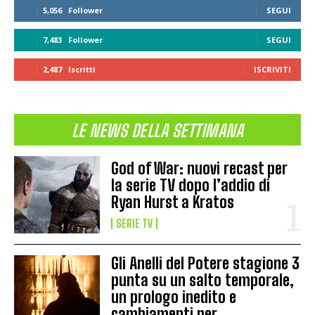
5,056
Follower
SEGUI
7,483
Follower
SEGUI
2,487
Iscritti
ISCRIVITI
LE NEWS DELLA SETTIMANA
God of War: nuovi recast per
la serie TV dopo l’addio di
Ryan Hurst a Kratos
SERIE TV
Gli Anelli del Potere stagione 3
punta su un salto temporale,
un prologo inedito e
cambiamenti per