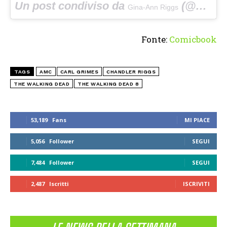
Un post condiviso da
(@ginaannr) in data:
Gina-Ann Riggs
Fonte:
Comicbook
TAGS
AMC
CARL GRIMES
CHANDLER RIGGS
THE WALKING DEAD
THE WALKING DEAD 8
53,189
Fans
MI PIACE
5,056
Follower
SEGUI
7,484
Follower
SEGUI
2,487
Iscritti
ISCRIVITI