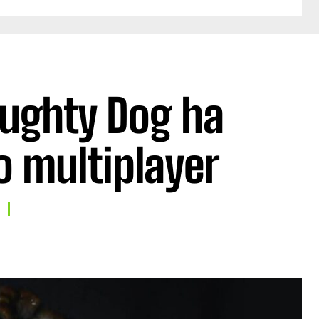
aughty Dog ha
co multiplayer