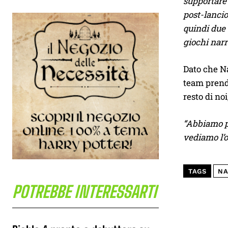
supportare 
post-lancio
quindi due 
giochi narr
Dato che Na
team prenda
resto di noi
“Abbiamo pi
vediamo l’o
TAGS
NA
POTREBBE INTERESSARTI