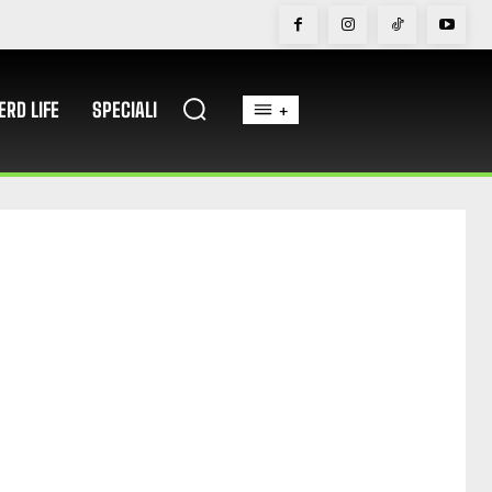
ERD LIFE
SPECIALI
+