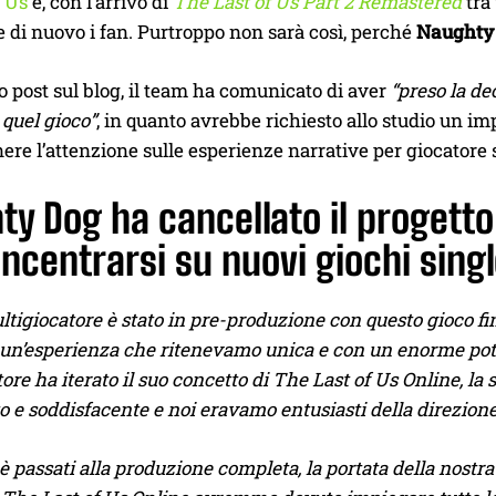
f Us
e, con l’arrivo di
The Last of Us Part 2 Remastered
tra
di nuovo i fan. Purtroppo non sarà così, perché
Naughty D
 post sul blog, il team ha comunicato di aver
“preso la de
 quel gioco”
, in quanto avrebbe richiesto allo studio un im
re l’attenzione sulle esperienze narrative per giocatore 
y Dog ha cancellato il progetto 
ncentrarsi su nuovi giochi singl
ltigiocatore è stato in pre-produzione con questo gioco 
 un’esperienza che ritenevamo unica e con un enorme pote
ore ha iterato il suo concetto di The Last of Us Online, la s
to e soddisfacente e noi eravamo entusiasti della direzio
è passati alla produzione completa, la portata della nostra