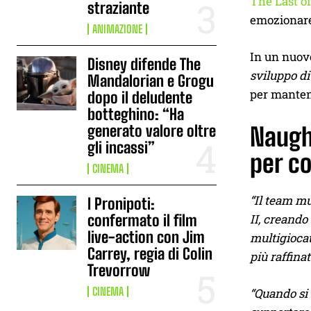
The Last o
straziante
emozionare 
ANIMAZIONE
In un nuovo
Disney difende The
sviluppo di
Mandalorian e Grogu
per mantene
dopo il deludente
botteghino: “Ha
generato valore oltre
Naught
gli incassi”
per co
CINEMA
“Il team mu
I Pronipoti:
confermato il film
II, creando
live-action con Jim
multigiocat
Carrey, regia di Colin
più raffina
Trevorrow
CINEMA
“Quando si 