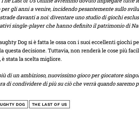
The Last of Us Online avremmo dovuto impiegare tutte le r
 per gli anni a venire, incidendo pesantemente sullo svil
strade davanti a noi: diventare uno studio di giochi esclu
ativi single-player che hanno definito il patrimonio di N
ughty Dog si è fatta le ossa con i suoi eccellenti giochi pe
 questa decisione. Tuttavia, non renderà le cose più facili
, è stata la scelta migliore.
ù di un ambizioso, nuovissimo gioco per giocatore singol
ra di condividere di più su ciò che verrà quando saremo pr
UGHTY DOG
THE LAST OF US