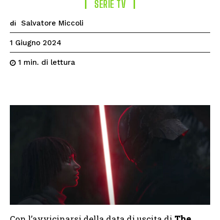
SERIE TV
Salvatore Miccoli
di
1 Giugno 2024
di lettura
1
min.
Con l’avvicinarsi della data di uscita di
The