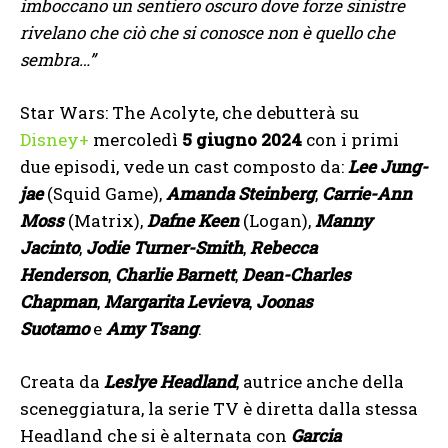
imboccano un sentiero oscuro dove forze sinistre
rivelano che ciò che si conosce non è quello che
sembra…”
Star Wars: The Acolyte, che debutterà su
Disney+
mercoledì
5 giugno 2024
con i primi
due episodi, vede un cast composto da:
Lee Jung-
jae
(Squid Game),
Amanda Steinberg
,
Carrie-Ann
Moss
(Matrix),
Dafne Keen
(Logan),
Manny
Jacinto
,
Jodie Turner-Smith
,
Rebecca
Henderson
,
Charlie Barnett
,
Dean-Charles
Chapman
,
Margarita Levieva
,
Joonas
Suotamo
e
Amy Tsang
.
Creata da
Leslye Headland
, autrice anche della
sceneggiatura, la serie TV è diretta dalla stessa
Headland che si è alternata con
Garcia