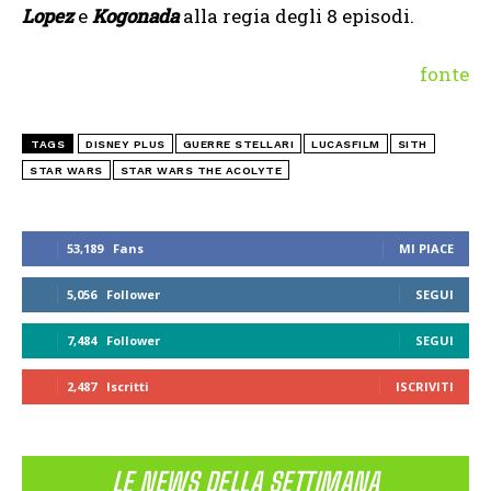
Lopez
e
Kogonada
alla regia degli 8 episodi.
fonte
TAGS
DISNEY PLUS
GUERRE STELLARI
LUCASFILM
SITH
STAR WARS
STAR WARS THE ACOLYTE
53,189
Fans
MI PIACE
5,056
Follower
SEGUI
7,484
Follower
SEGUI
2,487
Iscritti
ISCRIVITI
LE NEWS DELLA SETTIMANA