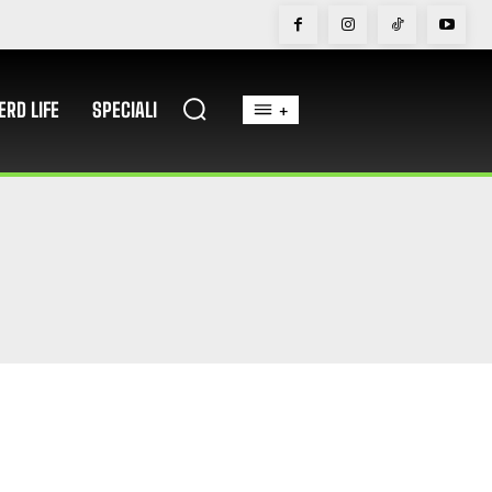
ERD LIFE
SPECIALI
+