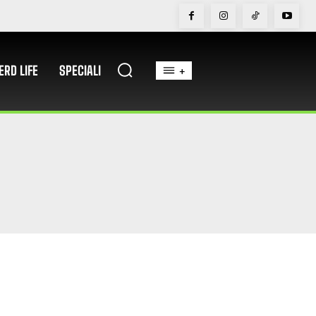
ERD LIFE
SPECIALI
+