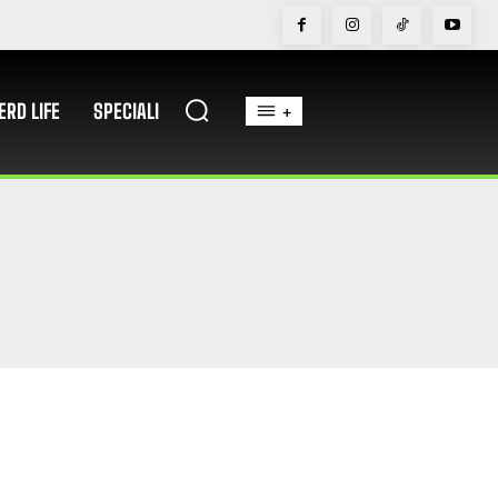
ERD LIFE
SPECIALI
+