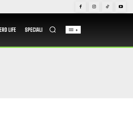
ERD LIFE
SPECIALI
+