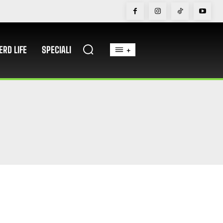
ERD LIFE
SPECIALI
+