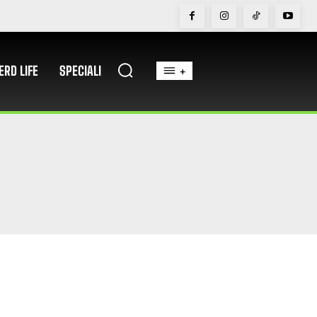
ERD LIFE
SPECIALI
+