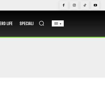
ERD LIFE
SPECIALI
+