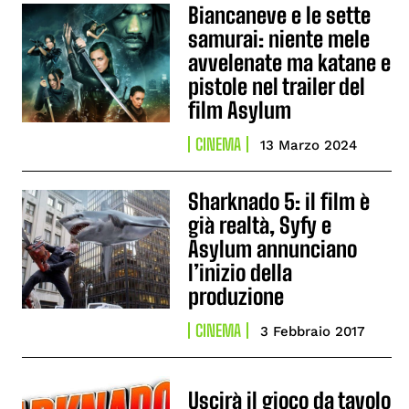
Biancaneve e le sette
samurai: niente mele
avvelenate ma katane e
pistole nel trailer del
film Asylum
CINEMA
13 Marzo 2024
Sharknado 5: il film è
già realtà, Syfy e
Asylum annunciano
l’inizio della
produzione
CINEMA
3 Febbraio 2017
Uscirà il gioco da tavolo