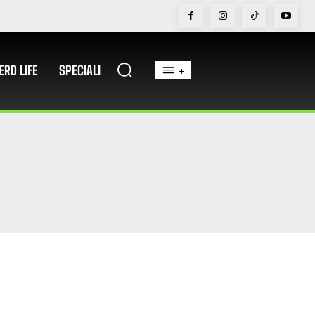
ERD LIFE
SPECIALI
+