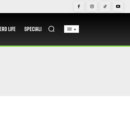
ERD LIFE
SPECIALI
+