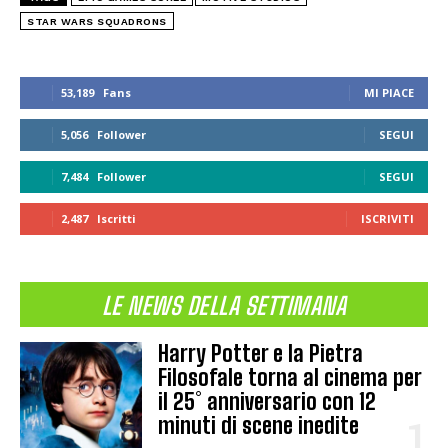
STAR WARS SQUADRONS
53,189
Fans
MI PIACE
5,056
Follower
SEGUI
7,484
Follower
SEGUI
2,487
Iscritti
ISCRIVITI
LE NEWS DELLA SETTIMANA
Harry Potter e la Pietra
Filosofale torna al cinema per
il 25° anniversario con 12
minuti di scene inedite