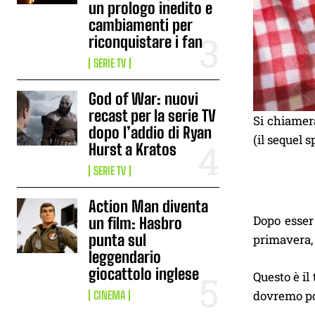
un prologo inedito e
cambiamenti per
riconquistare i fan
SERIE TV
God of War: nuovi
recast per la serie TV
Si chiame
dopo l’addio di Ryan
(il sequel s
Hurst a Kratos
SERIE TV
Action Man diventa
Dopo esser 
un film: Hasbro
punta sul
primavera, 
leggendario
giocattolo inglese
Questo è il
dovremo pos
CINEMA