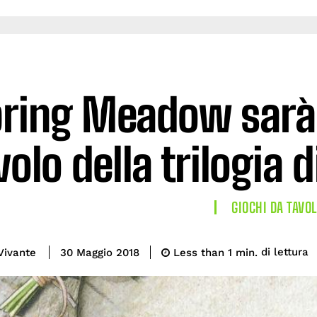
ring Meadow sarà i
volo della trilogia
GIOCHI DA TAVO
di lettura
Vivante
Less than 1
min.
30 Maggio 2018