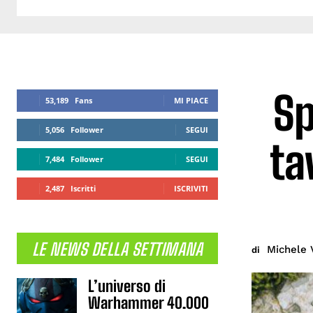
Sp
53,189
Fans
MI PIACE
5,056
Follower
SEGUI
ta
7,484
Follower
SEGUI
2,487
Iscritti
ISCRIVITI
LE NEWS DELLA SETTIMANA
Michele 
di
L’universo di
Warhammer 40.000