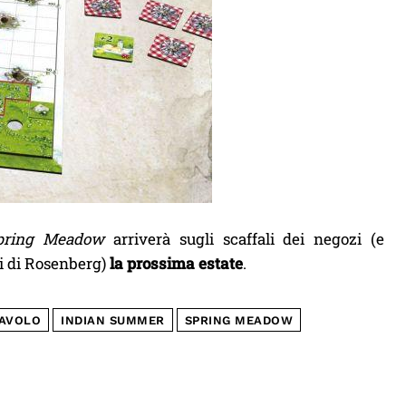
pring Meadow
arriverà sugli scaffali dei negozi (e
li di Rosenberg)
la prossima estate
.
TAVOLO
INDIAN SUMMER
SPRING MEADOW