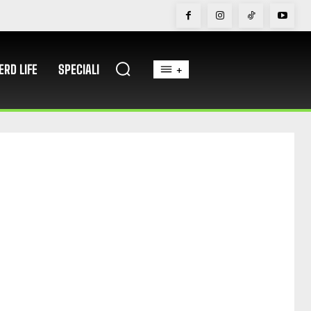
ERD LIFE
SPECIALI
+