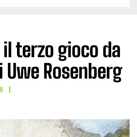
l terzo gioco da
 di Uwe Rosenberg
LO