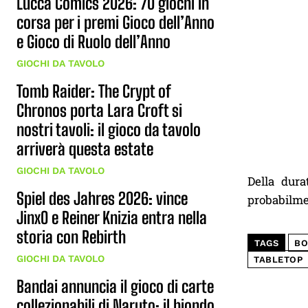
Lucca Comics 2026: 70 giochi in
corsa per i premi Gioco dell’Anno
e Gioco di Ruolo dell’Anno
GIOCHI DA TAVOLO
Tomb Raider: The Crypt of
Chronos porta Lara Croft si
nostri tavoli: il gioco da tavolo
arriverà questa estate
GIOCHI DA TAVOLO
Della dura
Spiel des Jahres 2026: vince
probabilmen
JinxO e Reiner Knizia entra nella
storia con Rebirth
TAGS
BO
GIOCHI DA TAVOLO
TABLETOP
Bandai annuncia il gioco di carte
collezionabili di Naruto: il biondo