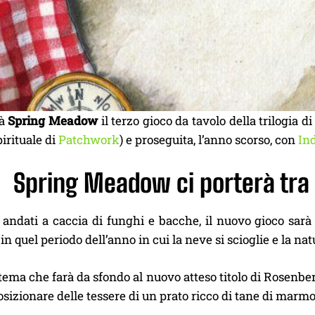
rà
Spring Meadow
il terzo gioco da tavolo della trilogia d
pirituale di
Patchwork
) e proseguita, l’anno scorso, con
In
Spring Meadow ci porterà tra 
andati a caccia di funghi e bacche, il nuovo gioco sarà 
in quel periodo dell’anno in cui la neve si scioglie e la na
 tema che farà da sfondo al nuovo atteso titolo di Rosenberg,
izionare delle tessere di un prato ricco di tane di marmo