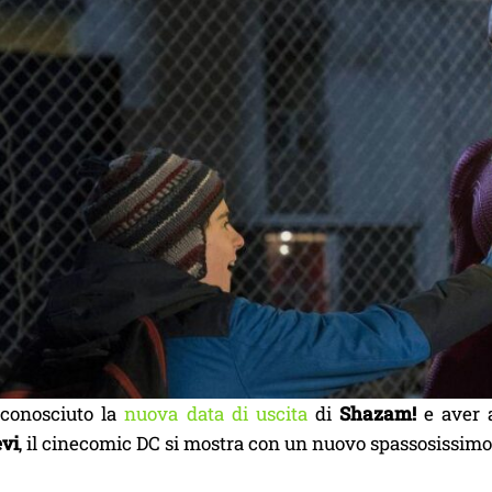
conosciuto la
nuova data di uscita
di
Shazam!
e aver a
vi
, il cinecomic DC si mostra con un nuovo spassosissimo 