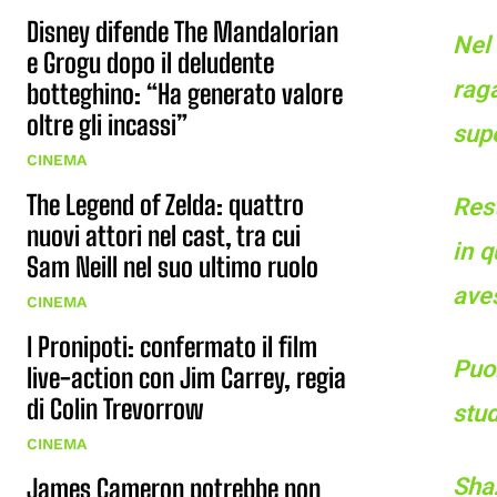
Disney difende The Mandalorian
Nel
e Grogu dopo il deludente
raga
botteghino: “Ha generato valore
oltre gli incassi”
sup
CINEMA
The Legend of Zelda: quattro
Res
nuovi attori nel cast, tra cui
in q
Sam Neill nel suo ultimo ruolo
aves
CINEMA
I Pronipoti: confermato il film
Puo
live-action con Jim Carrey, regia
di Colin Trevorrow
stud
CINEMA
James Cameron potrebbe non
Shaz