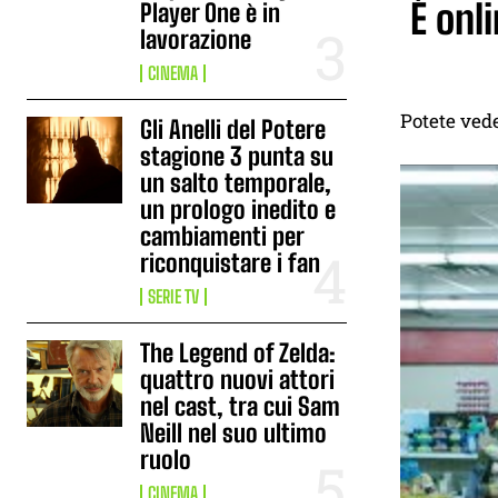
È onl
Player One è in
lavorazione
CINEMA
Potete vede
Gli Anelli del Potere
stagione 3 punta su
un salto temporale,
un prologo inedito e
cambiamenti per
riconquistare i fan
SERIE TV
The Legend of Zelda:
quattro nuovi attori
nel cast, tra cui Sam
Neill nel suo ultimo
ruolo
CINEMA