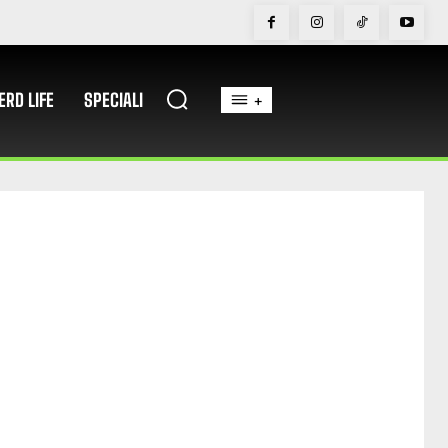
ERD LIFE
SPECIALI
+