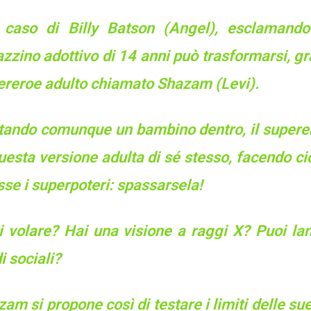
 caso di Billy Batson (Angel), esclamand
zzino adottivo di 14 anni può trasformarsi, gr
ereroe adulto chiamato Shazam (Levi).
tando comunque un bambino dentro, il superero
uesta versione adulta di sé stesso, facendo c
se i superpoteri: spassarsela!
i volare? Hai una visione a raggi X? Puoi lan
i sociali?
am si propone così di testare i limiti delle s