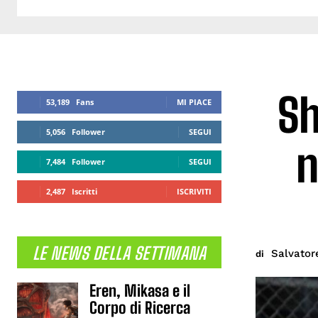
Sh
53,189
Fans
MI PIACE
5,056
Follower
SEGUI
n
7,484
Follower
SEGUI
2,487
Iscritti
ISCRIVITI
LE NEWS DELLA SETTIMANA
Salvator
di
Eren, Mikasa e il
Corpo di Ricerca