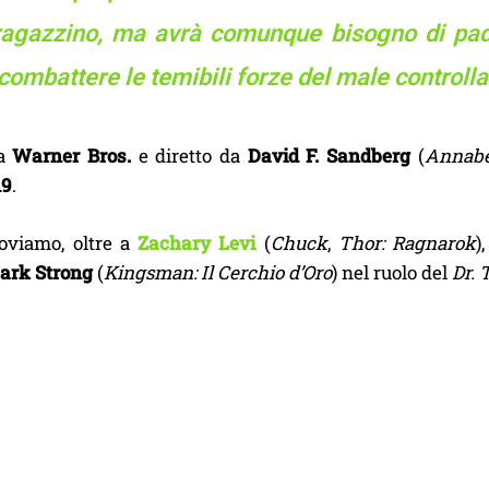
ragazzino, ma avrà comunque bisogno di pad
combattere le temibili forze del male controll
da
Warner Bros.
e diretto da
David F. Sandberg
(
Annabel
19
.
roviamo, oltre a
Zachary Levi
(
Chuck
,
Thor: Ragnarok
)
ark Strong
(
Kingsman: Il Cerchio d’Oro
) nel ruolo del
Dr.