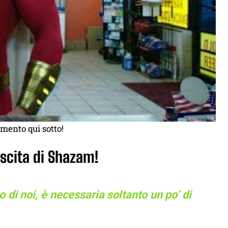
mento qui sotto!
uscita di Shazam!
di noi, è necessaria soltanto un po’ di