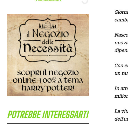
Giorni
cambia
Nascos
nuovam
dipen
Con es
un nu
In att
milion
La vit
POTREBBE INTERESSARTI
dell’u