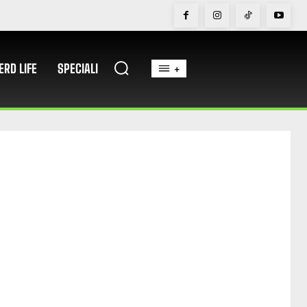
ERD LIFE
SPECIALI
+