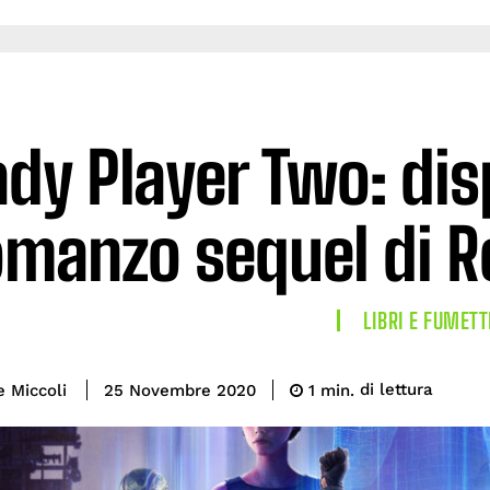
dy Player Two: disp
omanzo sequel di R
LIBRI E FUMETT
di lettura
e Miccoli
1
min.
25 Novembre 2020