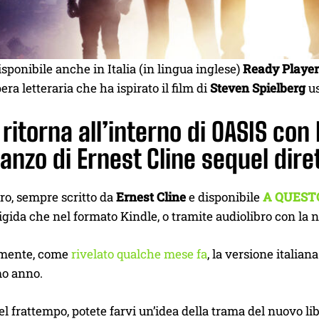
isponibile anche in Italia (in lingua inglese)
Ready Playe
era letteraria che ha ispirato il film di
Steven Spielberg
us
 ritorna all’interno di OASIS con
nzo di Ernest Cline sequel dire
bro, sempre scritto da
Ernest Cline
e disponibile
A QUEST
igida che nel formato Kindle, o tramite audiolibro con la 
amente, come
rivelato qualche mese fa
, la versione italia
mo anno.
nel frattempo, potete farvi un’idea della trama del nuovo lib