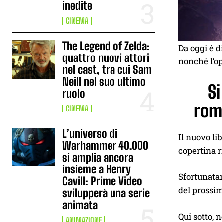
inedite
CINEMA
The Legend of Zelda:
Da oggi è d
quattro nuovi attori
nonché l’op
nel cast, tra cui Sam
Neill nel suo ultimo
Si
ruolo
roma
CINEMA
L’universo di
Il nuovo li
Warhammer 40.000
copertina r
si amplia ancora
insieme a Henry
Sfortunat
Cavill: Prime Video
del prossi
svilupperà una serie
animata
Qui sotto, 
ANIMAZIONE