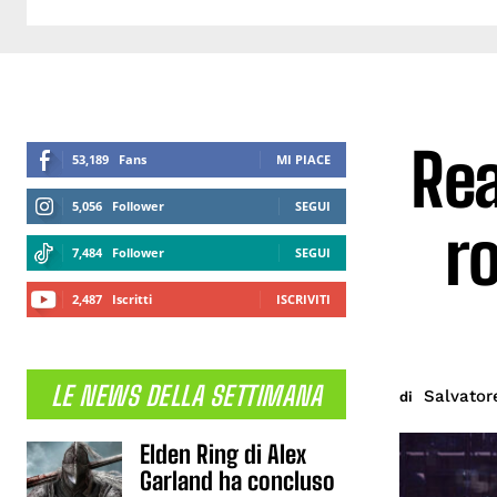
Rea
53,189
Fans
MI PIACE
5,056
Follower
SEGUI
r
7,484
Follower
SEGUI
2,487
Iscritti
ISCRIVITI
LE NEWS DELLA SETTIMANA
Salvator
di
Elden Ring di Alex
Garland ha concluso