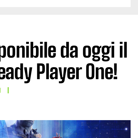
onibile da oggi il
eady Player One!
I