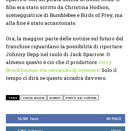
film era stato scritto da Christina Hodson,
sceneggiatrice di Bumblebee e Birds of Prey, ma
alla fine è stato accantonato.
Ora, la maggior parte delle notizie sul futuro del
franchise riguardano la possibilità di riportare
Johnny Depp nel ruolo di Jack Sparrow. O
almeno questo è ciò che il produttore
Jerry
Bruckheimer sta cercando di ottenere
. Solo il
tempo ci dirà se questo accadrà davvero.
TAGS
CRAIG MAZIN
DISNEY
PIRATI DEI CARAIBI
53,189
Fans
MI PIACE
5,056
Follower
SEGUI