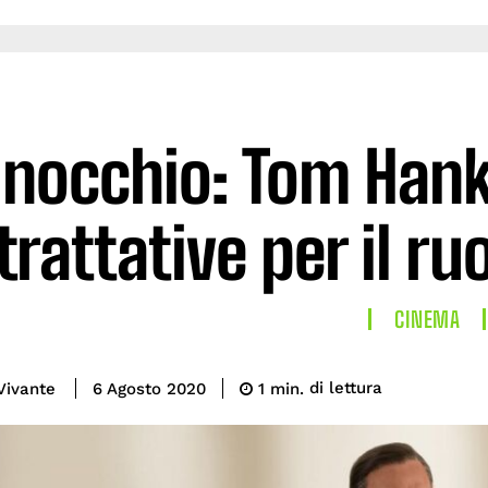
inocchio: Tom Hanks
trattative per il r
CINEMA
di lettura
Vivante
1
min.
6 Agosto 2020