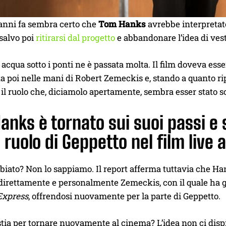
 anni fa sembra certo che
Tom Hanks
avrebbe interpreta
 salvo poi
ritirarsi dal progetto
e abbandonare l’idea di vest
i acqua sotto i ponti ne è passata molta. Il film doveva esse
ita poi nelle mani di Robert Zemeckis e, stando a quanto r
 il ruolo che, diciamolo apertamente, sembra esser stato scr
anks è tornato sui suoi passi e
l ruolo di Geppetto nel film live
iato? Non lo sappiamo. Il report afferma tuttavia che Han
direttamente e personalmente Zemeckis, con il quale ha g
Express
, offrendosi nuovamente per la parte di Geppetto.
stia per tornare nuovamente al cinema? L’idea non ci dispi