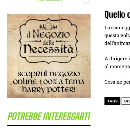
Quello 
La sceneggi
questa volt
dell’anima
A dirigere 
al momento 
Cosa ne pen
TAGS
DI
POTREBBE INTERESSARTI