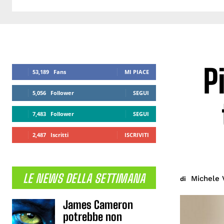
P
53,189
Fans
MI PIACE
5,056
Follower
SEGUI
7,483
Follower
SEGUI
2,487
Iscritti
ISCRIVITI
LE NEWS DELLA SETTIMANA
Michele 
di
James Cameron
potrebbe non