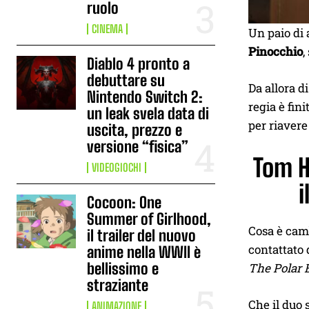
ruolo
CINEMA
Un paio di
Pinocchio
,
Diablo 4 pronto a
debuttare su
Da allora d
Nintendo Switch 2:
regia è fin
un leak svela data di
per riavere
uscita, prezzo e
versione “fisica”
Tom H
VIDEOGIOCHI
i
Cocoon: One
Summer of Girlhood,
Cosa è camb
il trailer del nuovo
contattato 
anime nella WWII è
bellissimo e
The Polar 
straziante
Che il duo 
ANIMAZIONE