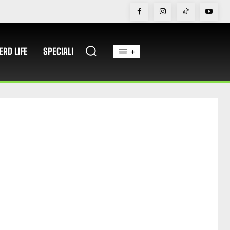
ERD LIFE
SPECIALI
+