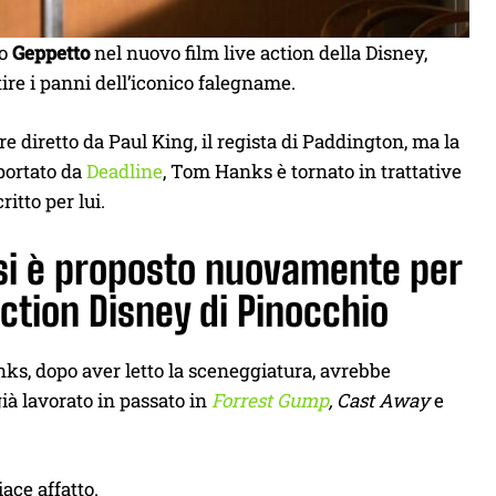
to
Geppetto
nel nuovo film live action della Disney,
ire i panni dell’iconico falegname.
re diretto da Paul King, il regista di Paddington, ma la
iportato da
Deadline
, Tom Hanks è tornato in trattative
itto per lui.
 si è proposto nuovamente per
 action Disney di Pinocchio
ks, dopo aver letto la sceneggiatura, avrebbe
ià lavorato in passato in
Forrest Gump
, Cast Away
e
ace affatto.