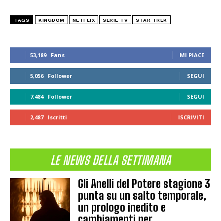
TAGS
KINGDOM
NETFLIX
SERIE TV
STAR TREK
53,189
Fans
MI PIACE
5,056
Follower
SEGUI
7,484
Follower
SEGUI
2,487
Iscritti
ISCRIVITI
LE NEWS DELLA SETTIMANA
Gli Anelli del Potere stagione 3
punta su un salto temporale,
un prologo inedito e
cambiamenti per