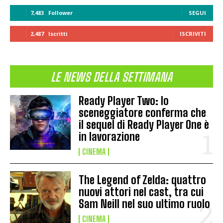
7,483
Follower
SEGUI
2,487
Iscritti
ISCRIVITI
LE NEWS DELLA SETTIMANA
Ready Player Two: lo
sceneggiatore conferma che
il sequel di Ready Player One è
in lavorazione
CINEMA
The Legend of Zelda: quattro
nuovi attori nel cast, tra cui
Sam Neill nel suo ultimo ruolo
CINEMA