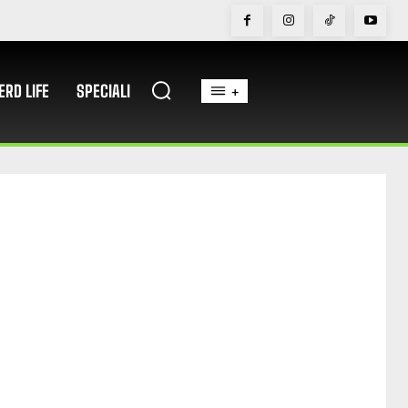
ERD LIFE
SPECIALI
+