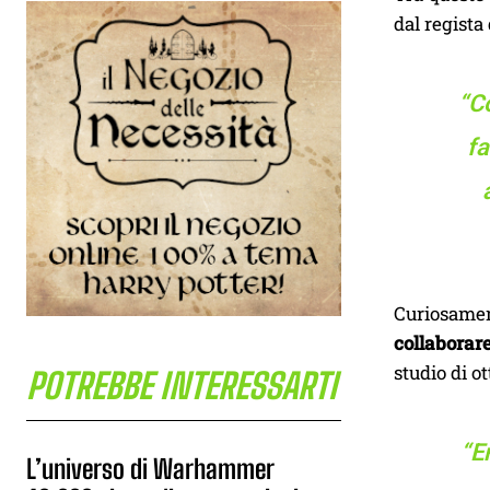
dal regista
“C
fa
Curiosament
collaborar
studio di o
POTREBBE INTERESSARTI
“E
L’universo di Warhammer