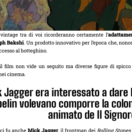
 vintage tra di voi ricorderanno certamente l’
adattamen
ph Bakshi
. Un prodotto innovativo per l’epoca che, nonos
ccesso al botteghino.
il film non vide un seguito ma diverse figure di spicco
nei cinema.
 Jagger era interessato a dare 
elin volevano comporre la colo
animato de Il Signore
 ci fu anche
Mick Jagger
, il frontman dei
Rolling Stones