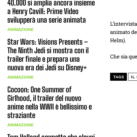
40.000 si amplia ancora insieme
a Henry Cavill: Prime Video
svilupperà una serie animata
L’intervis
ANIMAZIONE
animato de 
Helm).
Star Wars: Visions Presents –
The Ninth Jedi si mostra con il
Che sia que
trailer finale e prepara una
nuova era dei Jedi su Disney+
ANIMAZIONE
TAGS
IL
Cocoon: One Summer of
Girlhood, il trailer del nuovo
anime nella WWII è bellissimo e
straziante
ANIMAZIONE