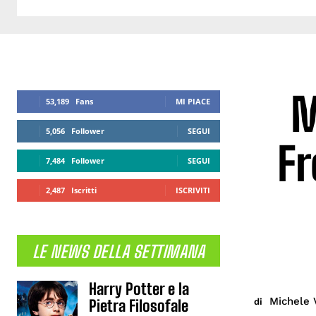
M
53,189
Fans
MI PIACE
5,056
Follower
SEGUI
Fr
7,484
Follower
SEGUI
2,487
Iscritti
ISCRIVITI
LE NEWS DELLA SETTIMANA
Harry Potter e la
Michele 
di
Pietra Filosofale