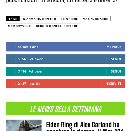
pubblicazioni in edicola, fumetteria e libreria!
TAGS
GIANMARIA CONTRO
LE STORIE
MAX AVOGADRO
MEMORYVILLE
SERGIO BONELLI EDITORE
53,189
Fans
MI PIACE
5,056
Follower
SEGUI
7,484
Follower
SEGUI
2,487
Iscritti
ISCRIVITI
LE NEWS DELLA SETTIMANA
Elden Ring di Alex Garland ha