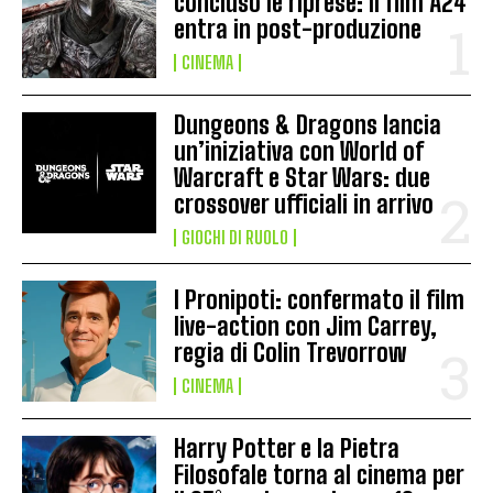
concluso le riprese: il film A24
entra in post-produzione
CINEMA
Dungeons & Dragons lancia
un’iniziativa con World of
Warcraft e Star Wars: due
crossover ufficiali in arrivo
GIOCHI DI RUOLO
I Pronipoti: confermato il film
live-action con Jim Carrey,
regia di Colin Trevorrow
CINEMA
Harry Potter e la Pietra
Filosofale torna al cinema per