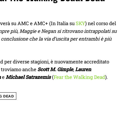
iverà su AMC e AMC+ (In Italia su
SKY
) nel corso del
mpre più, Maggie e Negan si ritrovano intrappolati su
la conclusione che la via d’uscita per entrambi è più
ad per diverse stagioni, è nuovamente accreditato
ri troviamo anche
Scott M. Gimple
,
Lauren
h
e
Michael Satrazemis
(
Fear the Walking Dead
).
G DEAD