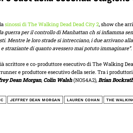
 la
sinossi di The Walking Dead Dead City 2
, show che arr
la guerra per il controllo di Manhattan ch si infiamma se
sti. Mentre le loro strade si intrecciano, i due arrivano al
 e straziante di quanto avessero mai potuto immaginare”.
già scrittore e co-produttore esecutivo di The Walking De
unner e produttore esecutivo della serie. Tra i produtto
frey Dean Morgan
,
Colin Walsh
(NOS4A2),
Brian Bockrat
MC
JEFFREY DEAN MORGAN
LAUREN COHAN
THE WALKIN