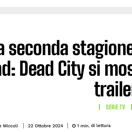
a seconda stagione
d: Dead City si mo
traile
SERIE TV
di lettura
e Miccoli
1
min.
22 Ottobre 2024