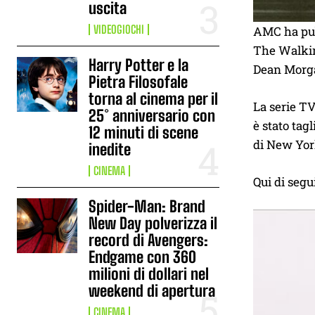
uscita
VIDEOGIOCHI
AMC ha pub
The Walkin
Harry Potter e la
Dean Morg
Pietra Filosofale
torna al cinema per il
La serie TV
25° anniversario con
è stato tag
12 minuti di scene
di New York
inedite
CINEMA
Qui di segui
Spider-Man: Brand
New Day polverizza il
record di Avengers:
Endgame con 360
milioni di dollari nel
weekend di apertura
CINEMA