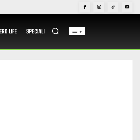
ERD LIFE
SPECIALI
+