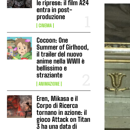
le riprese: il film A24
entra in post-
produzione
CINEMA
Cocoon: One
Summer of Girlhood,
il trailer del nuovo
anime nella WWII è
bellissimo e
straziante
ANIMAZIONE
Eren, Mikasa e il
Corpo di Ricerca
tornano in azione: il
gioco Attack on Titan
3 ha una data di