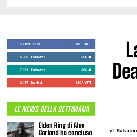
L
53,189
Fans
MI PIACE
5,056
Follower
SEGUI
Dea
7,484
Follower
SEGUI
2,487
Iscritti
ISCRIVITI
LE NEWS DELLA SETTIMANA
Elden Ring di Alex
Salvator
di
Garland ha concluso