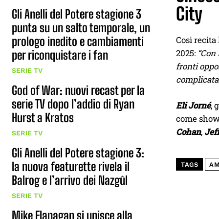
City
Gli Anelli del Potere stagione 3
punta su un salto temporale, un
prologo inedito e cambiamenti
Così recita
2025:
“Con 
per riconquistare i fan
fronti oppo
SERIE TV
complicata
God of War: nuovi recast per la
serie TV dopo l’addio di Ryan
Eli Jorné
, 
Hurst a Kratos
come showr
Cohan
,
Jef
SERIE TV
Gli Anelli del Potere stagione 3:
la nuova featurette rivela il
TAGS
A
Balrog e l’arrivo dei Nazgûl
SERIE TV
Mike Flanagan si unisce alla