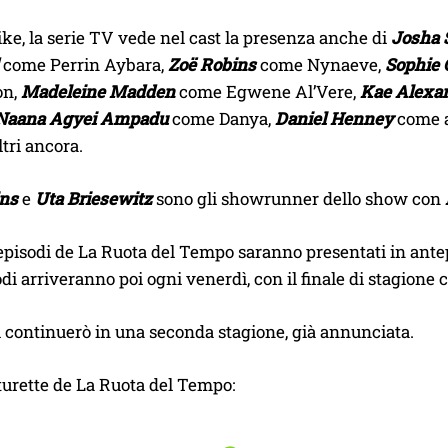
Pike, la serie TV vede nel cast la presenza anche di
Josha 
come Perrin Aybara,
Zoë Robins
come Nynaeve,
Sophie
on,
Madeleine Madden
come Egwene Al’Vere,
Kae Alexa
Naana Agyei Ampadu
come Danya,
Daniel Henney
come 
ltri ancora.
ins
e
Uta Briesewitz
sono gli showrunner dello show con
 episodi de La Ruota del Tempo saranno presentati in ant
di arriveranno poi ogni venerdì, con il finale di stagione
i continuerò in una seconda stagione, già annunciata.
turette de La Ruota del Tempo: