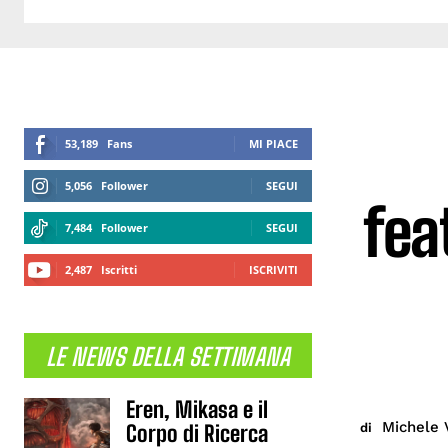
53,189
Fans
MI PIACE
5,056
Follower
SEGUI
fea
7,484
Follower
SEGUI
2,487
Iscritti
ISCRIVITI
LE NEWS DELLA SETTIMANA
Eren, Mikasa e il
Michele 
di
Corpo di Ricerca