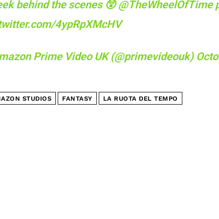
eek behind the scenes 😲
@TheWheelOfTime
p
.twitter.com/4ypRpXMcHV
mazon Prime Video UK (@primevideouk)
Octo
AZON STUDIOS
FANTASY
LA RUOTA DEL TEMPO