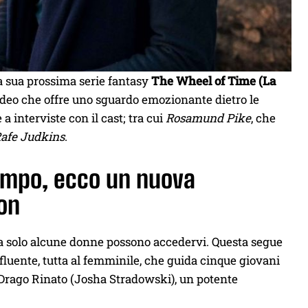
a sua prossima serie fantasy
The Wheel of Time (La
ideo che offre uno sguardo emozionante dietro le
a interviste con il cast; tra cui
Rosamund Pike
, che
afe Judkins
.
 Tempo, ecco un nuova
zon
ma solo alcune donne possono accedervi. Questa segue
uente, tutta al femminile, che guida cinque giovani
l Drago Rinato (Josha Stradowski), un potente