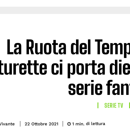
La Ruota del Tem
turette ci porta die
serie fa
SERIE TV
di lettura
Vivante
1
min.
22 Ottobre 2021