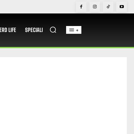
ERD LIFE
SPECIALI
+