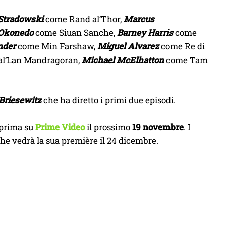
Stradowski
come Rand al’Thor,
Marcus
 Okonedo
come Siuan Sanche,
Barney Harris
come
nder
come Min Farshaw,
Miguel Alvarez
come Re di
al’Lan Mandragoran,
Michael McElhatton
come Tam
Briesewitz
che ha diretto i primi due episodi.
eprima su
Prime Video
il prossimo
19 novembre
. I
 che vedrà la sua première il 24 dicembre.