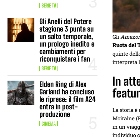
SERIE TV
Gli Anelli del Potere
stagione 3 punta su
un salto temporale,
Gli
Amazon
un prologo inedito e
Ruota del 
cambiamenti per
quinte dell
riconquistare i fan
interpreta 
SERIE TV
In att
Elden Ring di Alex
featur
Garland ha concluso
le riprese: il film A24
entra in post-
La storia è
produzione
Moiraine (P
CINEMA
in un viagg
individuo c