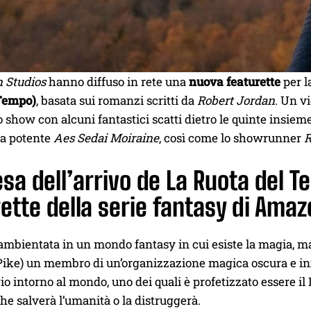
 Studios
hanno diffuso in rete una
nuova featurette
per l
Tempo)
, basata sui romanzi scritti da
Robert Jordan
. Un v
o show con alcuni fantastici scatti dietro le quinte insieme 
la potente
Aes Sedai Moiraine
, così come lo showrunner
R
esa dell’arrivo de La Ruota del
ette della serie fantasy di Ama
 ambientata in un mondo fantasy in cui esiste la magia, 
ike) un membro di un’organizzazione magica oscura e infl
io intorno al mondo, uno dei quali è profetizzato essere i
he salverà l’umanità o la distruggerà.