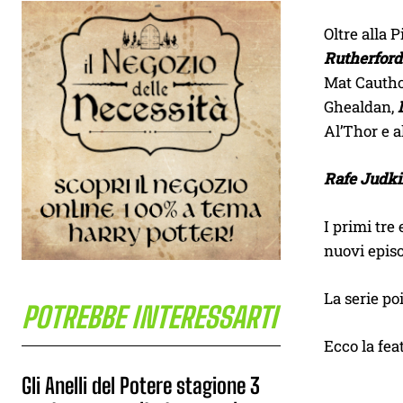
Oltre alla 
Rutherford
Mat Cauth
Ghealdan,
Al’Thor e a
Rafe Judk
I primi tre
nuovi episo
La serie po
POTREBBE INTERESSARTI
Ecco la fea
Gli Anelli del Potere stagione 3