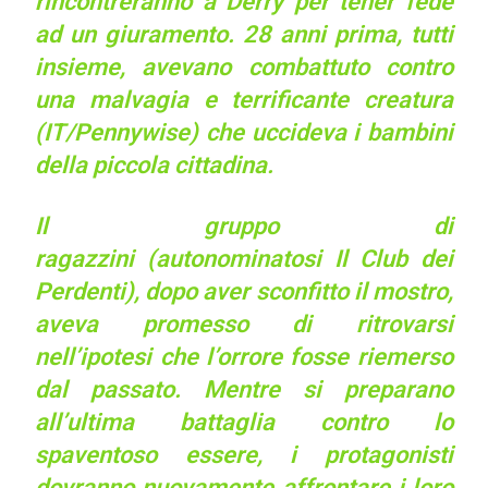
rincontreranno a Derry per tener fede
ad un giuramento. 28 anni prima, tutti
insieme, avevano combattuto contro
una malvagia e terrificante creatura
(IT/Pennywise) che uccideva i bambini
della piccola cittadina.
Il gruppo di
ragazzini (autonominatosi
Il Club dei
Perdenti)
, dopo aver sconfitto il mostro,
aveva promesso di ritrovarsi
nell’ipotesi che l’orrore fosse riemerso
dal passato. Mentre si preparano
all’ultima battaglia contro lo
spaventoso essere, i protagonisti
dovranno nuovamente affrontare i loro