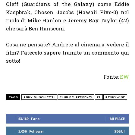
Oleff (Guardians of the Galaxy) come Eddie
Kaspbrak, Chosen Jacobs (Hawaii Five-0) nel
ruolo di Mike Hanlon e Jeremy Ray Taylor (42)
che sarà Ben Hanscom.
Cosa ne pensate? Andrete al cinema a vedere il
film? Fatecelo sapere tramite un commento qui
sotto!
Fonte:
EW
TAGS
ANDY MUSCHIETTI
CLUB DEI PERDENTI
IT
PENNYWISE
53,189
Fans
MI PIACE
5,056
Follower
SEGUI