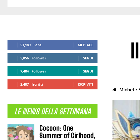
I
53,189
Fans
MI PIACE
5,056
Follower
SEGUI
7,484
Follower
SEGUI
2,487
Iscritti
ISCRIVITI
Michele 
di
LE NEWS DELLA SETTIMANA
Cocoon: One
Summer of Girlhood,