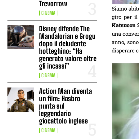
Trevorrow
Siamo abitu
CINEMA
giro per i
Katsucon 
Disney difende The
una conven
Mandalorian e Grogu
anno, sono
dopo il deludente
disperare c
botteghino: “Ha
generato valore oltre
gli incassi”
CINEMA
Action Man diventa
un film: Hasbro
punta sul
leggendario
giocattolo inglese
CINEMA