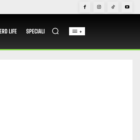
ERD LIFE
SPECIALI
+