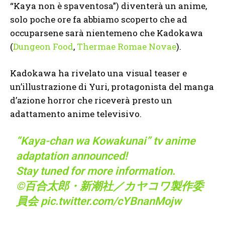
“Kaya non è spaventosa”) diventerà un anime,
solo poche ore fa abbiamo scoperto che ad
occuparsene sarà nientemeno che Kadokawa
(
Dungeon Food
,
Thermae Romae Novae
).
Kadokawa ha rivelato una visual teaser e
un’illustrazione di Yuri, protagonista del manga
d’azione horror che riceverà presto un
adattamento anime televisivo.
“Kaya-chan wa Kowakunai” tv anime
adaptation announced!
Stay tuned for more information.
©百合太郎・新潮社／カヤコワ製作委
員会
pic.twitter.com/cYBnanMojw