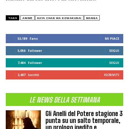
TAGS
ANIME
KAYA CHAN WA KOWAKUNAI
MANGA
53,189
Fans
MI PIACE
5,056
Follower
SEGUI
7,484
Follower
SEGUI
2,487
Iscritti
ISCRIVITI
LE NEWS DELLA SETTIMANA
Gli Anelli del Potere stagione 3
punta su un salto temporale,
un prologo inedito e