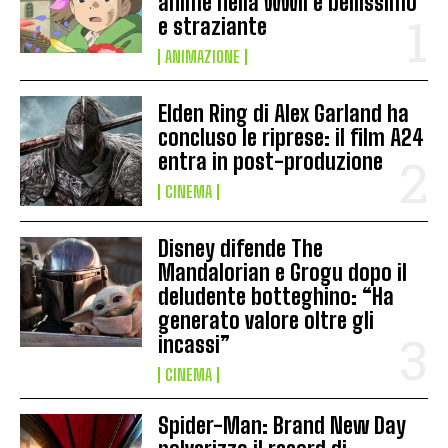
anime nella WWII è bellissimo
e straziante
ANIMAZIONE
Elden Ring di Alex Garland ha
concluso le riprese: il film A24
entra in post-produzione
CINEMA
Disney difende The
Mandalorian e Grogu dopo il
deludente botteghino: “Ha
generato valore oltre gli
incassi”
CINEMA
Spider-Man: Brand New Day