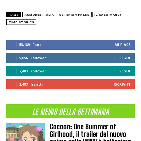
TAGS
ASMODEE ITALIA
ASTERION PRESS
IL CASO MARCY
TIME STORIES
53,189
Fans
MI PIACE
5,056
Follower
SEGUI
7,483
Follower
SEGUI
2,487
Iscritti
ISCRIVITI
LE NEWS DELLA SETTIMANA
Cocoon: One Summer of
Girlhood, il trailer del nuovo