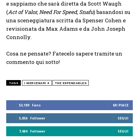
e sappiamo che sarà diretta da Scott Waugh
(
Act of Valor, Need For Speed, Snafu
) basandosi su
una sceneggiatura scritta da Spenser Cohen e
revisionata da Max Adams e da John Joseph
Connolly.
Cosa ne pensate? Fatecelo sapere tramite un
commento qui sotto!
TAGS
I MERCENARI 4
THE EXPENDABLES
53,189
Fans
MI PIACE
5,056
Follower
SEGUI
7,484
Follower
SEGUI