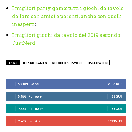
I migliori party game: tutti i giochi da tavolo
da fare con amici e parenti, anche con quelli
inesperti
;
I migliori giochi da tavolo del 2019 secondo
JustNerd
.
TAGS
BOARD GAMES
GIOCHI DA TAVOLO
HALLOWEEN
53,189
Fans
MI PIACE
5,056
Follower
SEGUI
7,484
Follower
SEGUI
2,487
Iscritti
ISCRIVITI