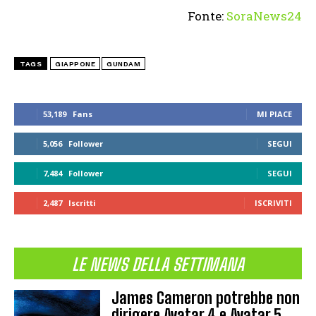
Fonte:
SoraNews24
TAGS
GIAPPONE
GUNDAM
53,189
Fans
MI PIACE
5,056
Follower
SEGUI
7,484
Follower
SEGUI
2,487
Iscritti
ISCRIVITI
LE NEWS DELLA SETTIMANA
James Cameron potrebbe non
dirigere Avatar 4 e Avatar 5