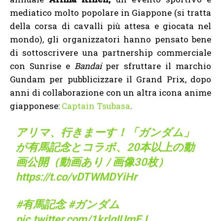
mediatico molto popolare in Giappone (si tratta
della corsa di cavalli più attesa e giocata nel
mondo), gli organizzatori hanno pensato bene
di sottoscrivere una partnership commerciale
con Sunrise e
Bandai
per sfruttare il marchio
Gundam per pubblicizzare il Grand Prix, dopo
anni di collaborazione con un altra icona anime
giapponese:
Captain Tsubasa
.
アリマ、行きまーす！「ガンダム」
が有馬記念とコラボ、20本以上の動
画公開（動画あり / 画像30枚）
https://t.co/vDTWMDYiHr
#有馬記念
#ガンダム
pic.twitter.com/1krlqIUmEJ