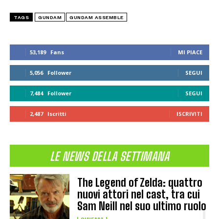
TAGS
GUNDAM
GUNDAM ASSEMBLE
53,189
Fans
MI PIACE
5,056
Follower
SEGUI
7,484
Follower
SEGUI
2,487
Iscritti
ISCRIVITI
LE NEWS DELLA SETTIMANA
The Legend of Zelda: quattro
nuovi attori nel cast, tra cui
Sam Neill nel suo ultimo ruolo