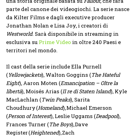
una storia originale basata su
Fallout
, che farà
parte del canone dei videogiochi. La serie nasce
da Kilter Films e dagli executive producer
Jonathan Nolan e Lisa Joy, i creatori di
Westworld
. Sarà disponibile in streaming in
esclusiva su
Prime Video
in oltre 240 Paesi e
territori nel mondo.
Il cast della serie include Ella Purnell
(
Yellowjackets
), Walton Goggins (
The Hateful
Eight
), Aaron Moten (
Emancipation – Oltre la
libertà
), Moisés Arias (
Il re di Staten Island
), Kyle
MacLachlan (
Twin Peaks
), Sarita
Choudhury (
Homeland
), Michael Emerson
(
Person of Interest
), Leslie Uggams (
Deadpool
),
Frances Turner (
The Boys
), Dave
Register (
Heightened
), Zach