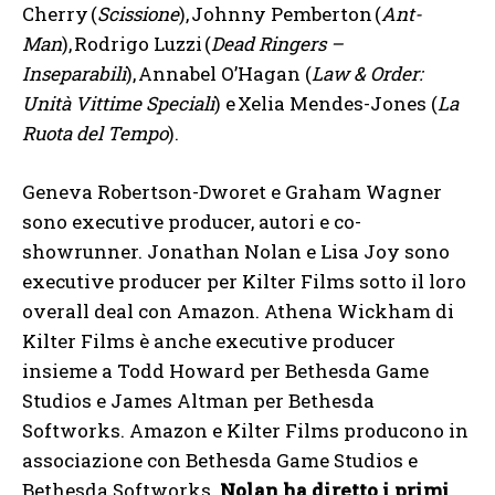
Cherry (
Scissione
), Johnny Pemberton (
Ant-
Man
), Rodrigo Luzzi (
Dead Ringers –
Inseparabili
), Annabel O’Hagan (
Law & Order:
Unità Vittime Speciali
) e Xelia Mendes-Jones (
La
Ruota del Tempo
).
Geneva Robertson-Dworet e Graham Wagner
sono executive producer, autori e co-
showrunner. Jonathan Nolan e Lisa Joy sono
executive producer per Kilter Films sotto il loro
overall deal con Amazon. Athena Wickham di
Kilter Films è anche executive producer
insieme a Todd Howard per Bethesda Game
Studios e James Altman per Bethesda
Softworks. Amazon e Kilter Films producono in
associazione con Bethesda Game Studios e
Bethesda Softworks.
Nolan ha diretto i primi