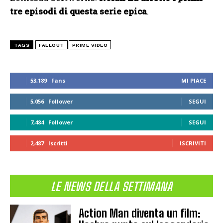
tre episodi di questa serie epica
.
TAGS
FALLOUT
PRIME VIDEO
53,189
Fans
MI PIACE
5,056
Follower
SEGUI
7,484
Follower
SEGUI
2,487
Iscritti
ISCRIVITI
LE NEWS DELLA SETTIMANA
Action Man diventa un film: