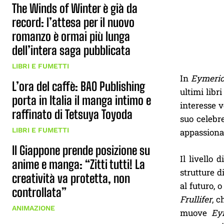
The Winds of Winter è già da
record: l’attesa per il nuovo
romanzo è ormai più lunga
dell’intera saga pubblicata
LIBRI E FUMETTI
In
Eymeric
L’ora del caffè: BAO Publishing
ultimi libr
porta in Italia il manga intimo e
interesse v
raffinato di Tetsuya Toyoda
suo celebr
LIBRI E FUMETTI
appassionat
Il Giappone prende posizione su
Il livello 
anime e manga: “Zitti tutti! La
strutture d
creatività va protetta, non
al futuro, 
controllata”
Frullifer
, c
ANIMAZIONE
muove
Ey