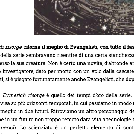
h risorge
,
ritorna il meglio di Evangelisti, con tutto il f
i della serie sembravano risentire di una certa stanchezza
erso la sua creatura. Non è certo una novità, d’altronde 
e investigatore, dato per morto con un volo dalla cascat
i, si è piegato fortunatamente anche Evangelisti, che dop
di
Eymerich risorge
è quello dei tempi d’oro della serie.
ivisa su più orizzonti temporali, in cui passiamo in mod
o meglio in due futuri. Ritroviamo un altro personaggio del
he in un futuro non troppo remoto darà vita a tecnologie 
merich
. Lo scienziato è un perfetto elemento di contr