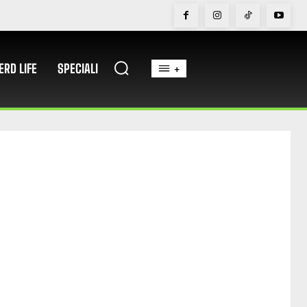
ERD LIFE
SPECIALI
+