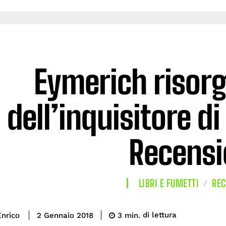
Eymerich risorge
dell’inquisitore di
Recensi
LIBRI E FUMETTI
REC
di lettura
nrico
3
min.
2 Gennaio 2018