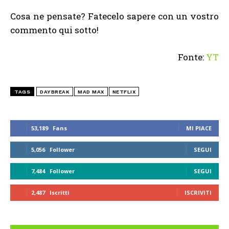
Cosa ne pensate? Fatecelo sapere con un vostro
commento qui sotto!
Fonte:
YT
TAGS
DAYBREAK
MAD MAX
NETFLIX
53,189
Fans
MI PIACE
5,056
Follower
SEGUI
7,484
Follower
SEGUI
2,487
Iscritti
ISCRIVITI