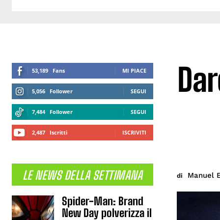
Dar
53,189
Fans
MI PIACE
5,056
Follower
SEGUI
7,484
Follower
SEGUI
2,487
Iscritti
ISCRIVITI
LE NEWS DELLA SETTIMANA
Manuel E
di
Spider-Man: Brand
New Day polverizza il