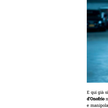
E qui già 
d’Onofrio
m
e manipola