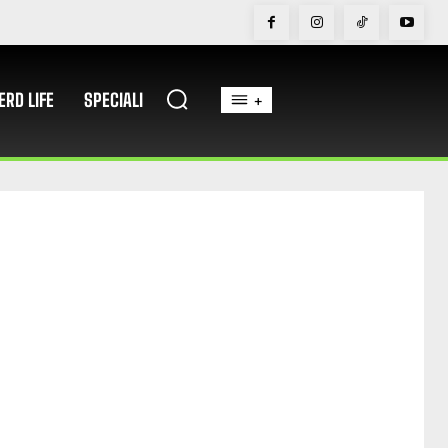
ERD LIFE
SPECIALI
+