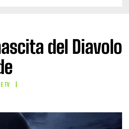
nascita del Diavolo
de
IE TV