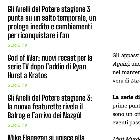
Gli Anelli del Potere stagione 3
punta su un salto temporale, un
prologo inedito e cambiamenti
per riconquistare i fan
SERIE TV
Gli appass
God of War: nuovi recast per la
Again)
, un
serie TV dopo l’addio di Ryan
nel mantene
Hurst a Kratos
vera di
Dar
SERIE TV
Gli Anelli del Potere stagione 3:
La serie d
la nuova featurette rivela il
prime punta
sono un ot
Balrog e l’arrivo dei Nazgûl
eventi pass
SERIE TV
Mike Flanagan si unisce alla
Matt Murd