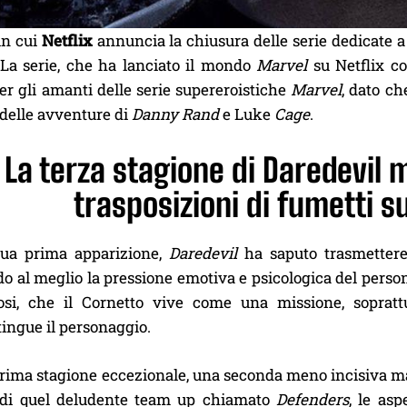
in cui
Netflix
annuncia la chiusura delle serie dedicate 
 La serie, che ha lanciato il mondo
Marvel
su Netflix co
er gli amanti delle serie supereroistiche
Marvel
, dato ch
elle avventure di
Danny Rand
e Luke
Cage
.
La terza stagione di Daredevil m
trasposizioni di fumetti 
sua prima apparizione,
Daredevil
ha saputo trasmettere 
o al meglio la pressione emotiva e psicologica del person
si, che il Cornetto vive come una missione, soprattut
ingue il personaggio.
rima stagione eccezionale, una seconda meno incisiva 
o di quel deludente team up chiamato
Defenders
, le asp