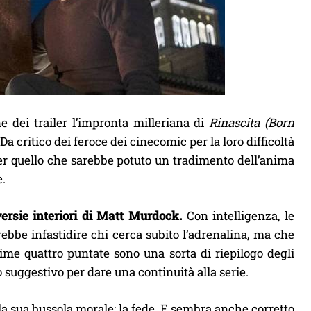
e dei trailer l’impronta milleriana di
Rinascita (Born
 Da critico dei feroce dei cinecomic per la loro difficoltà
per quello che sarebbe potuto un tradimento dell’anima
e.
versie interiori di Matt Murdock.
Con intelligenza, le
bbe infastidire chi cerca subito l’adrenalina, ma che
ime quattro puntate sono una sorta di riepilogo degli
o suggestivo per dare una continuità alla serie.
la sua bussola morale: la fede. E sembra anche corretto