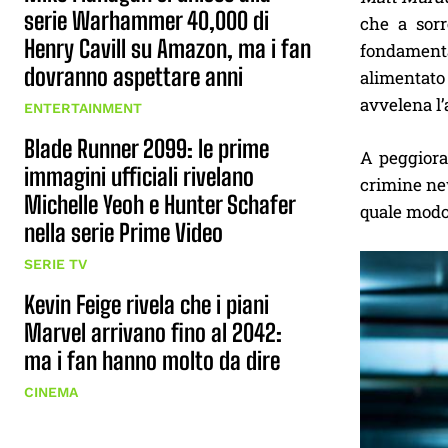
serie Warhammer 40,000 di
che a sorr
Henry Cavill su Amazon, ma i fan
fondament
dovranno aspettare anni
alimentato
avvelena l
ENTERTAINMENT
Blade Runner 2099: le prime
A peggiorar
immagini ufficiali rivelano
crimine new
Michelle Yeoh e Hunter Schafer
quale modo 
nella serie Prime Video
SERIE TV
Kevin Feige rivela che i piani
Marvel arrivano fino al 2042:
ma i fan hanno molto da dire
CINEMA