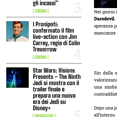
gli incassi”
CINEMA
Nei giorni 
Daredevil
.
I Pronipoti:
speranza p
confermato il film
mancanze d
live-action con Jim
Carrey, regia di Colin
Trevorrow
CINEMA
Star Wars: Visions
Sin dalla 
Presents – The Ninth
valorizzand
Jedi si mostra con il
una simbio
trailer finale e
contraddist
prepara una nuova
era dei Jedi su
Disney+
Dopo una p
all’intern
ANIMAZIONE