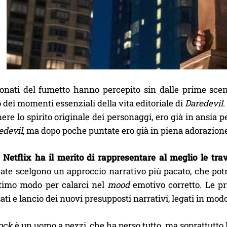
ionati del fumetto hanno percepito sin dalle prime scen
o dei momenti essenziali della vita editoriale di
Daredevil
.
re lo spirito originale dei personaggi, ero già in ansia 
edevil
, ma dopo poche puntate ero già in piena adorazion
i Netflix ha il merito di rappresentare al meglio le tra
te scelgono un approccio narrativo più pacato, che potre
timo modo per calarci nel
mood
emotivo corretto. Le pr
ati e lancio dei nuovi presupposti narrativi, legati in mod
ock
è un uomo a pezzi, che ha perso tutto, ma soprattutto 