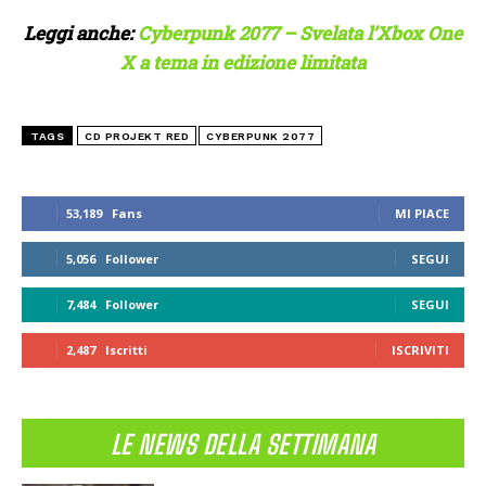
Leggi anche:
Cyberpunk 2077 – Svelata l’Xbox One
X a tema in edizione limitata
TAGS
CD PROJEKT RED
CYBERPUNK 2077
53,189
Fans
MI PIACE
5,056
Follower
SEGUI
7,484
Follower
SEGUI
2,487
Iscritti
ISCRIVITI
LE NEWS DELLA SETTIMANA