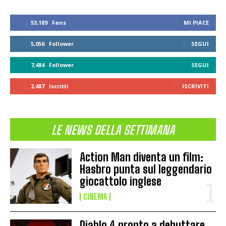
53,189
Fans
MI PIACE
5,056
Follower
SEGUI
7,484
Follower
SEGUI
2,487
Iscritti
ISCRIVITI
LE NEWS DELLA SETTIMANA
Action Man diventa un film:
Hasbro punta sul leggendario
giocattolo inglese
CINEMA
Diablo 4 pronto a debuttare