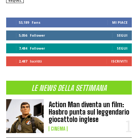
SEQUEL
53,189
Fans
MI PIACE
5,056
Follower
SEGUI
7,484
Follower
SEGUI
2,487
Iscritti
ISCRIVITI
LE NEWS DELLA SETTIMANA
Action Man diventa un film:
Hasbro punta sul leggendario
giocattolo inglese
CINEMA