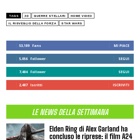
TAGS
3D
GUERRE STELLARI
HOME VIDEO
IL RISVEGLIO DELLA FORZA
STAR WARS
53,189
Fans
MI PIACE
5,056
Follower
SEGUI
7,484
Follower
SEGUI
2,487
Iscritti
ISCRIVITI
LE NEWS DELLA SETTIMANA
Elden Ring di Alex Garland ha
concluso le riprese: il film A24