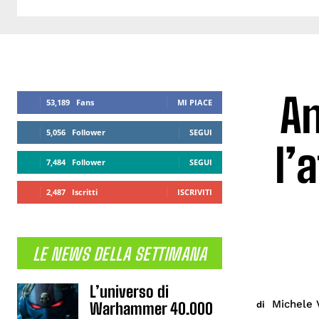
An
53,189
Fans
MI PIACE
5,056
Follower
SEGUI
l’
7,484
Follower
SEGUI
2,487
Iscritti
ISCRIVITI
LE NEWS DELLA SETTIMANA
L’universo di
Michele 
di
Warhammer 40.000