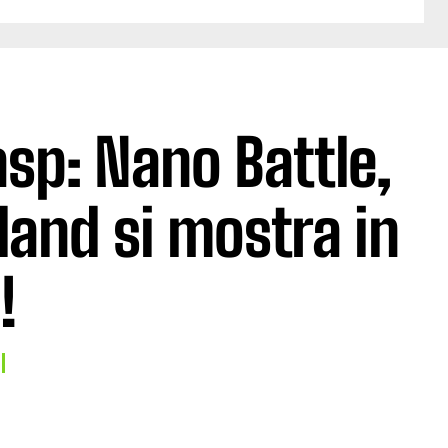
p: Nano Battle,
yland si mostra in
!