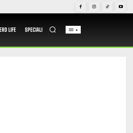
ERD LIFE
SPECIALI
+