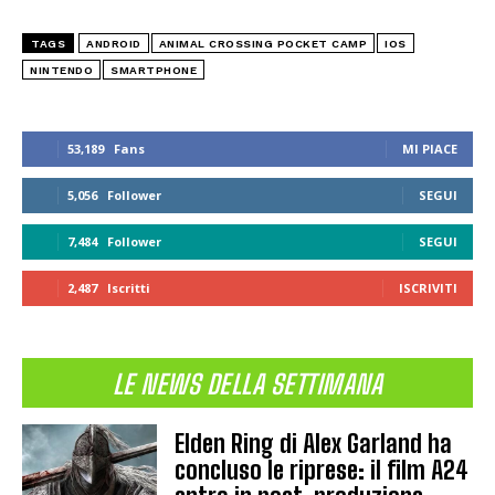
TAGS
ANDROID
ANIMAL CROSSING POCKET CAMP
IOS
NINTENDO
SMARTPHONE
53,189
Fans
MI PIACE
5,056
Follower
SEGUI
7,484
Follower
SEGUI
2,487
Iscritti
ISCRIVITI
LE NEWS DELLA SETTIMANA
Elden Ring di Alex Garland ha
concluso le riprese: il film A24