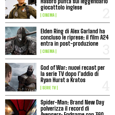
Hasbro punta sul leggendario
giocattolo inglese
CINEMA
Elden Ring di Alex Garland ha
concluso le riprese: il film A24
entra in post-produzione
CINEMA
God of War: nuovi recast per
la serie TV dopo l’addio di
Ryan Hurst a Kratos
SERIE TV
Spider-Man: Brand New Day
polverizza il record di
Avengers: Endgame con 360