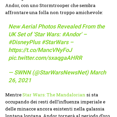
Andor, con uno Stormtrooper che sembra
affrontare una folla non troppo amichevole:
New Aerial Photos Revealed From the
UK Set of 'Star Wars:
#Andor
' –
#DisneyPlus
#StarWars
–
https://t.co/MancVNyFoJ
pic.twitter.com/sxaqgaAHRR
— SWNN (@StarWarsNewsNet)
March
26, 2021
Mentre
Star Wars: The Mandalorian
si sta
occupando dei resti dell’influenza imperiale e
delle minacce ancora esistenti nella galassia
lontana lontana, Andor tornerà al periodo d’oro