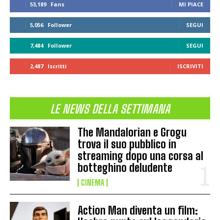
53,189
Fans
MI PIACE
5,056
Follower
SEGUI
7,484
Follower
SEGUI
2,487
Iscritti
ISCRIVITI
LE NEWS DELLA SETTIMANA
The Mandalorian e Grogu
trova il suo pubblico in
streaming dopo una corsa al
botteghino deludente
CINEMA
Action Man diventa un film: