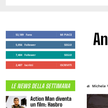
An
53,189
Fans
MI PIACE
5,056
Follower
SEGUI
7,484
Follower
SEGUI
2,487
Iscritti
ISCRIVITI
LE NEWS DELLA SETTIMANA
Michele 
di
Action Man diventa
un film: Hasbro