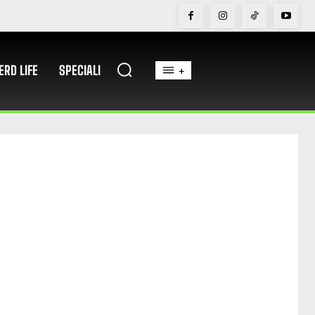
ERD LIFE
SPECIALI
+