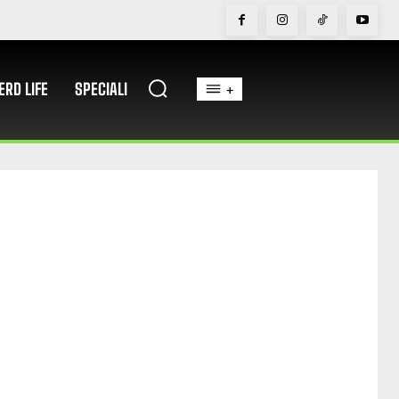
ERD LIFE
SPECIALI
+