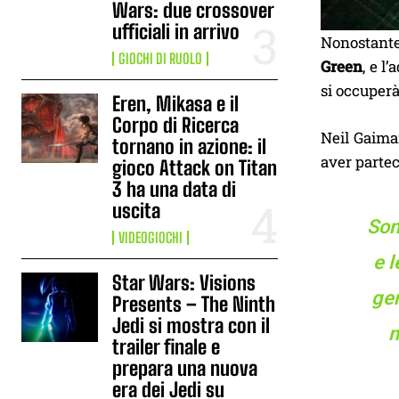
Wars: due crossover
ufficiali in arrivo
Nonostante 
GIOCHI DI RUOLO
Green
, e l
si occuperà
Eren, Mikasa e il
Corpo di Ricerca
Neil Gaiman
tornano in azione: il
aver partec
gioco Attack on Titan
3 ha una data di
uscita
Son
VIDEOGIOCHI
e l
Star Wars: Visions
gen
Presents – The Ninth
Jedi si mostra con il
m
trailer finale e
prepara una nuova
era dei Jedi su