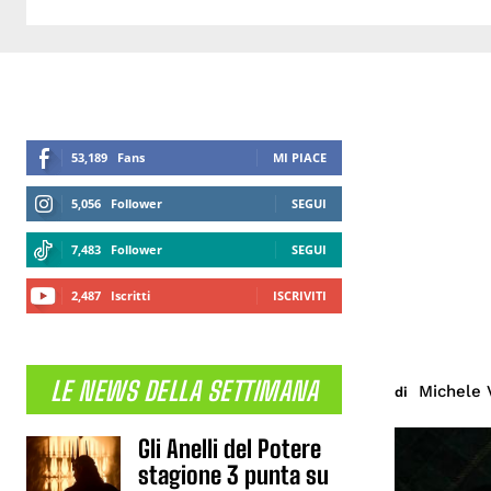
53,189
Fans
MI PIACE
5,056
Follower
SEGUI
7,483
Follower
SEGUI
2,487
Iscritti
ISCRIVITI
LE NEWS DELLA SETTIMANA
Michele 
di
Gli Anelli del Potere
stagione 3 punta su