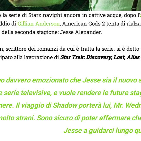
la serie di Starz navighi ancora in cattive acque, dopo l’
’addio di
Gillian Anderson
, American Gods 2 tenta di rialz
 della seconda stagione: Jesse Alexander.
, scrittore dei romanzi da cui è tratta la serie, si è dett
ipato alla lavorazione di
Star Trek: Discovery, Lost, Alias
o davvero emozionato che Jesse sia il nuovo s
e serie televisive, e vuole rendere le future s
ere. Il viaggio di Shadow porterà lui, Mr. Wedn
olto strani. Sono sicuro di poter affermare che 
Jesse a guidarci lungo q